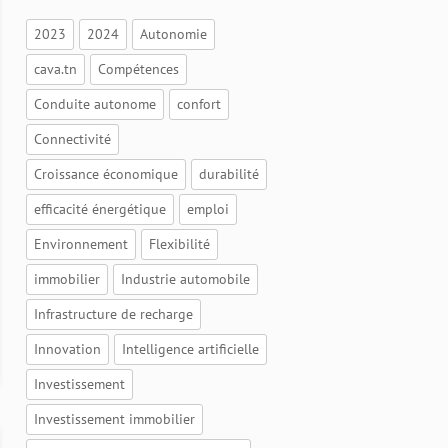
2023
2024
Autonomie
cava.tn
Compétences
Conduite autonome
confort
Connectivité
Croissance économique
durabilité
efficacité énergétique
emploi
Environnement
Flexibilité
immobilier
Industrie automobile
Infrastructure de recharge
Innovation
Intelligence artificielle
Investissement
Investissement immobilier