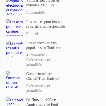
Voitures électriques et
hybrides 2024 : les
modèles les plus attendus
Automobile
et les dernières
innovations
Les astuces pour réussir
sa carrière professionnelle
en Tunisie en 2023
Emploi
Les voitures les plus
populaires en Tunisie en
2023: Comparaison des
Automobile /
prix et des caractéristiques
Événements et
actualités
Comment utiliser
ChatGPT en Tunisie ?
Événements et
actualités
Célébrez le 120ème
Anniversaire de Ford