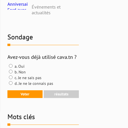
avec Alpha Ford en
Événements et
Tunisie : Profitez de
actualités
Remises Exceptionnelles
et Découvrez l'Histoire
Riche de la Marque
Sondage
Avez-vous déjà utilisé cava.tn ?
a. Oui
b. Non
c. Je ne sais pas
d. Je ne le connais pas
Mots clés