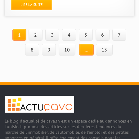
LIRE LA SUITE
1
2
3
4
5
6
7
8
9
10
...
13
Le blog d'actualité de cava.tn est un espace dédié aux annonces en
Tunisie. Il propose des articles sur les dernières tendances du
marché de l'immobilier, de l'automobile, de l'emploi et des petites
annonces en général. Il offre également des conseils pour les