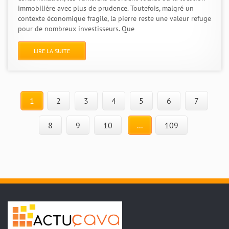
immobilière avec plus de prudence. Toutefois, malgré un
contexte économique fragile, la pierre reste une valeur refuge
pour de nombreux investisseurs. Que
LIRE LA SUITE
1
2
3
4
5
6
7
8
9
10
...
109