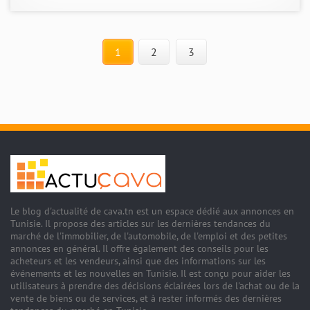
1
2
3
Le blog d'actualité de cava.tn est un espace dédié aux annonces en
Tunisie. Il propose des articles sur les dernières tendances du
marché de l'immobilier, de l'automobile, de l'emploi et des petites
annonces en général. Il offre également des conseils pour les
acheteurs et les vendeurs, ainsi que des informations sur les
événements et les nouvelles en Tunisie. Il est conçu pour aider les
utilisateurs à prendre des décisions éclairées lors de l'achat ou de la
vente de biens ou de services, et à rester informés des dernières