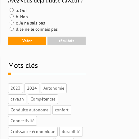
Avez-vous déjà utilisé cava.tn ?
a. Oui
b. Non
c. Je ne sais pas
d. Je ne le connais pas
Mots clés
2023
2024
Autonomie
cava.tn
Compétences
Conduite autonome
confort
Connectivité
Croissance économique
durabilité