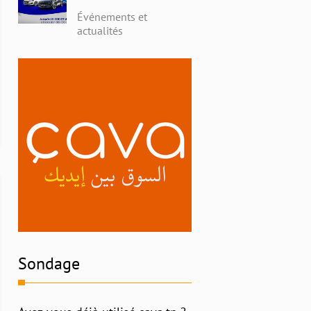
avec Alpha Ford en
Événements et
Tunisie : Profitez de
actualités
Remises Exceptionnelles
et Découvrez l'Histoire
Riche de la Marque
Sondage