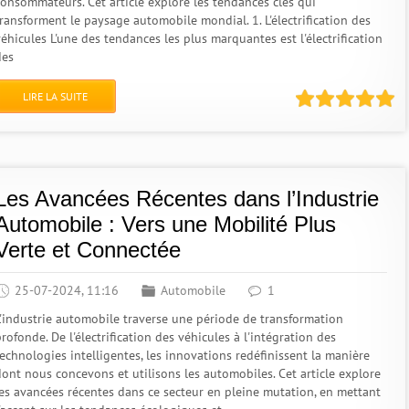
consommateurs. Cet article explore les tendances clés qui
transforment le paysage automobile mondial. 1. L'électrification des
éhicules L'une des tendances les plus marquantes est l'électrification
des
LIRE LA SUITE
Les Avancées Récentes dans l’Industrie
Automobile : Vers une Mobilité Plus
Verte et Connectée
25-07-2024, 11:16
Automobile
1
L'industrie automobile traverse une période de transformation
rofonde. De l'électrification des véhicules à l'intégration des
technologies intelligentes, les innovations redéfinissent la manière
dont nous concevons et utilisons les automobiles. Cet article explore
les avancées récentes dans ce secteur en pleine mutation, en mettant