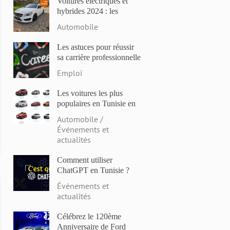
Voitures électriques et
hybrides 2024 : les
modèles les plus attendus
Automobile
et les dernières
innovations
Les astuces pour réussir
sa carrière professionnelle
en Tunisie en 2023
Emploi
Les voitures les plus
populaires en Tunisie en
2023: Comparaison des
Automobile /
prix et des caractéristiques
Événements et
actualités
Comment utiliser
ChatGPT en Tunisie ?
Événements et
actualités
Célébrez le 120ème
Anniversaire de Ford