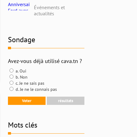
avec Alpha Ford en
Événements et
Tunisie : Profitez de
actualités
Remises Exceptionnelles
et Découvrez l'Histoire
Riche de la Marque
Sondage
Avez-vous déjà utilisé cava.tn ?
a. Oui
b. Non
c. Je ne sais pas
d. Je ne le connais pas
Mots clés