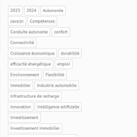
2023
2024
Autonomie
cava.tn
Compétences
Conduite autonome
confort
Connectivité
Croissance économique
durabilité
efficacité énergétique
emploi
Environnement
Flexibilité
immobilier
Industrie automobile
Infrastructure de recharge
Innovation
Intelligence artificielle
Investissement
Investissement immobilier