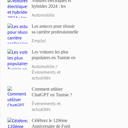
Voitures électriques et
hybrides 2024 : les
modèles les plus attendus
Automobile
et les dernières
innovations
Les astuces pour réussir
sa carrière professionnelle
en Tunisie en 2023
Emploi
Les voitures les plus
populaires en Tunisie en
2023: Comparaison des
Automobile /
prix et des caractéristiques
Événements et
actualités
Comment utiliser
ChatGPT en Tunisie ?
Événements et
actualités
Célébrez le 120ème
Anniversaire de Ford