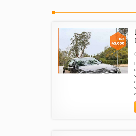
s
d
v