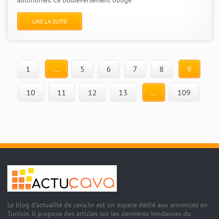
autonomes. Ce bouleversement oblige
LIRE LA SUITE
1
...
5
6
7
8
9
10
11
12
13
...
109
Le blog d'actualité de cava.tn est un espace dédié aux annonces en
Tunisie. Il propose des articles sur les dernières tendances du