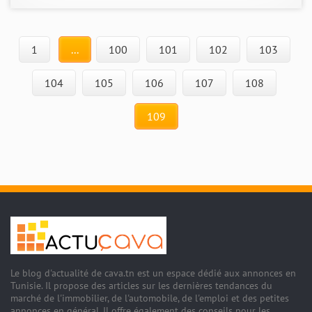
1
...
100
101
102
103
104
105
106
107
108
109
Le blog d'actualité de cava.tn est un espace dédié aux annonces en
Tunisie. Il propose des articles sur les dernières tendances du
marché de l'immobilier, de l'automobile, de l'emploi et des petites
annonces en général. Il offre également des conseils pour les