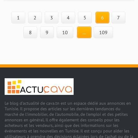
1
2
3
4
5
6
7
8
9
10
...
109
Le blog d'actualité de cava.tn est un espace dédié aux annonces en
Tunisie. Il propose des articles sur les dernières tendances du
marché de l'immobilier, de l'automobile, de l'emploi et des petites
annonces en général. Il offre également des conseils pour les
acheteurs et les vendeurs, ainsi que des informations sur les
événements et les nouvelles en Tunisie. Il est conçu pour aider les
utilisateurs à prendre des décisions éclairées lors de l'achat ou de la