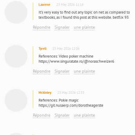
Laurene
23 May 2026 11:16
It's very easy to find out any topic on net as compared to
textbooks, as I found this post at this website. betflix 93
Répondre
Signaler
une plainte
Tyrell
23 May 2026 12:06
References: Video poker machine
https://www.singuratate.ro/@noraschweizer6
Répondre
Signaler
une plainte
Mckinley
23 May 2026 12:53
References: Pokie magic
https://git.nusaerp.com/dorotheagerste
Répondre
Signaler
une plainte