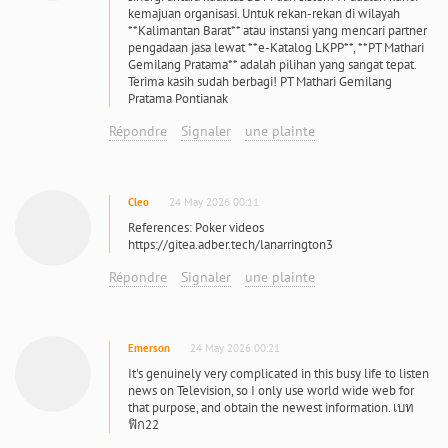
kemajuan organisasi. Untuk rekan-rekan di wilayah
**Kalimantan Barat** atau instansi yang mencari partner
pengadaan jasa lewat **e-Katalog LKPP**, **PT Mathari
Gemilang Pratama** adalah pilihan yang sangat tepat.
Terima kasih sudah berbagi! PT Mathari Gemilang
Pratama Pontianak
Répondre
Signaler
une plainte
Cleo
24 May 2026 00:11
References: Poker videos
https://gitea.adber.tech/lanarrington3
Répondre
Signaler
une plainte
Emerson
24 May 2026 00:21
It's genuinely very complicated in this busy life to listen
news on Television, so I only use world wide web for
that purpose, and obtain the newest information. เบท
ฟิก22