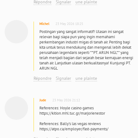
Répondre
Signaler
une plainte
Michel
23 May 2026 18:25
Postingan yang sangat informatif! Ulasan ini sangat
relevan bagi siapa pun yang ingin memahami
perkembangan industri migas di tanah air. Penting bagi
kita untuk terus mendukung dan mengenal lebih dekat
perusahaan legendaris seperti **PT. ARUN NGL** yang
telah menjadi bagian dari sejarah besar kemajuan energi
tanah air. Lanjutkan ulasan berkualitasnya! Kunjungi PT.
ARUN NGL
Répondre
Signaler
une plainte
Jude
23 May 2026 21:12
References: Hoyle casino games
https://kition.mhl.tuc.gr/marjorienestor
References: Bally's las vegas reviews
https://atpo.ca/employer/fast-payments/