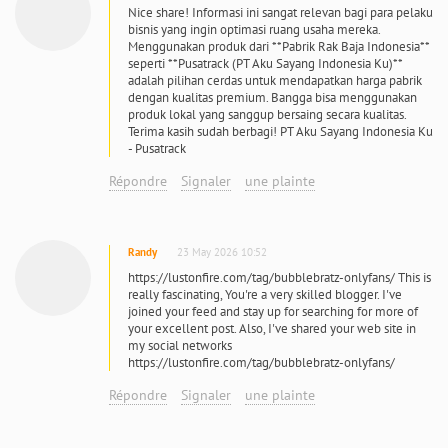
Nice share! Informasi ini sangat relevan bagi para pelaku
bisnis yang ingin optimasi ruang usaha mereka.
Menggunakan produk dari **Pabrik Rak Baja Indonesia**
seperti **Pusatrack (PT Aku Sayang Indonesia Ku)**
adalah pilihan cerdas untuk mendapatkan harga pabrik
dengan kualitas premium. Bangga bisa menggunakan
produk lokal yang sanggup bersaing secara kualitas.
Terima kasih sudah berbagi! PT Aku Sayang Indonesia Ku
- Pusatrack
Répondre
Signaler
une plainte
Randy
23 May 2026 10:52
https://lustonfire.com/tag/bubblebratz-onlyfans/ This is
really fascinating, You're a very skilled blogger. I've
joined your feed and stay up for searching for more of
your excellent post. Also, I've shared your web site in
my social networks
https://lustonfire.com/tag/bubblebratz-onlyfans/
Répondre
Signaler
une plainte