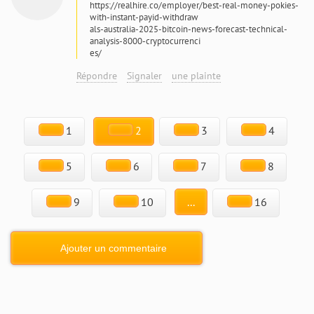
https://realhire.co/employer/best-real-money-pokies-
with-instant-payid-withdraw
als-australia-2025-bitcoin-news-forecast-technical-
analysis-8000-cryptocurrenci
es/
Répondre
Signaler
une plainte
1
2
3
4
5
6
7
8
9
10
...
16
Ajouter un commentaire