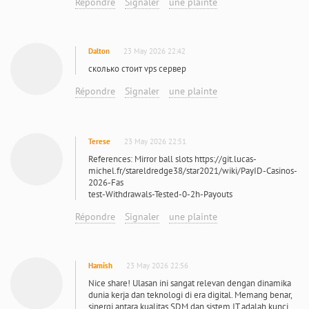
Répondre
Signaler
une plainte
Dalton
23 May 2026 22:42
сколько стоит vps сервер
Répondre
Signaler
une plainte
Terese
23 May 2026 22:51
References: Mirror ball slots https://git.lucas-
michel.fr/stareldredge38/star2021/wiki/PayID-Casinos-
2026-Fas
test-Withdrawals-Tested-0-2h-Payouts
Répondre
Signaler
une plainte
Hamish
23 May 2026 22:56
Nice share! Ulasan ini sangat relevan dengan dinamika
dunia kerja dan teknologi di era digital. Memang benar,
sinergi antara kualitas SDM dan sistem IT adalah kunci