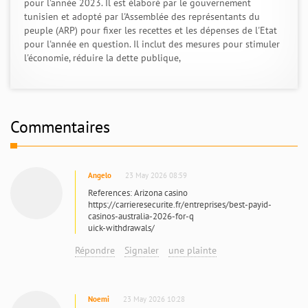
pour l'année 2023. Il est élaboré par le gouvernement
tunisien et adopté par l'Assemblée des représentants du
peuple (ARP) pour fixer les recettes et les dépenses de l'Etat
pour l'année en question. Il inclut des mesures pour stimuler
l'économie, réduire la dette publique,
Commentaires
Angelo
23 May 2026 08:59
References: Arizona casino
https://carrieresecurite.fr/entreprises/best-payid-
casinos-australia-2026-for-q
uick-withdrawals/
Répondre
Signaler
une plainte
Noemi
23 May 2026 10:28