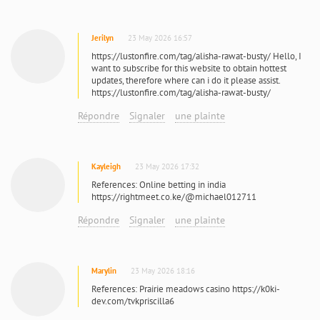
Jerilyn
23 May 2026 16:57
https://lustonfire.com/tag/alisha-rawat-busty/ Hello, I
want to subscribe for this website to obtain hottest
updates, therefore where can i do it please assist.
https://lustonfire.com/tag/alisha-rawat-busty/
Répondre
Signaler
une plainte
Kayleigh
23 May 2026 17:32
References: Online betting in india
https://rightmeet.co.ke/@michael012711
Répondre
Signaler
une plainte
Marylin
23 May 2026 18:16
References: Prairie meadows casino https://k0ki-
dev.com/tvkpriscilla6