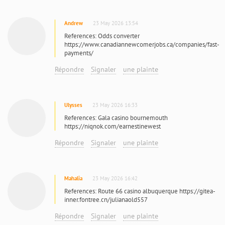
Andrew
23 May 2026 13:54
References: Odds converter
https://www.canadiannewcomerjobs.ca/companies/fast-
payments/
Répondre
Signaler
une plainte
Ulysses
23 May 2026 16:33
References: Gala casino bournemouth
https://niqnok.com/earnestinewest
Répondre
Signaler
une plainte
Mahalia
23 May 2026 16:42
References: Route 66 casino albuquerque https://gitea-
inner.fontree.cn/julianaold557
Répondre
Signaler
une plainte