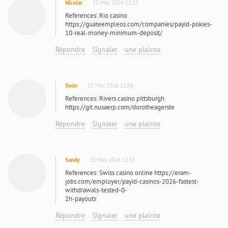
Nicolas
23 May 2026 12:55
References: Rio casino
https://guateempleos.com/companies/payid-pokies-
10-real-money-minimum-deposit/
Répondre
Signaler
une plainte
Soon
23 May 2026 12:56
References: Rivers casino pittsburgh
https://git.nusaerp.com/dorotheagerste
Répondre
Signaler
une plainte
Sandy
23 May 2026 12:57
References: Swiss casino online https://eram-
jobs.com/employer/payid-casinos-2026-fastest-
withdrawals-tested-0-
2h-payouts
Répondre
Signaler
une plainte