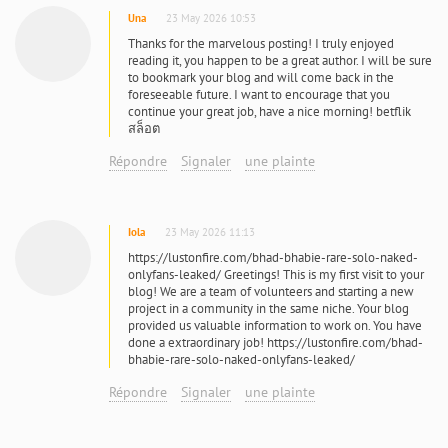
Una
23 May 2026 10:53
Thanks for the marvelous posting! I truly enjoyed
reading it, you happen to be a great author. I will be sure
to bookmark your blog and will come back in the
foreseeable future. I want to encourage that you
continue your great job, have a nice morning! betflik
สล็อต
Répondre
Signaler
une plainte
Iola
23 May 2026 11:13
https://lustonfire.com/bhad-bhabie-rare-solo-naked-
onlyfans-leaked/ Greetings! This is my first visit to your
blog! We are a team of volunteers and starting a new
project in a community in the same niche. Your blog
provided us valuable information to work on. You have
done a extraordinary job! https://lustonfire.com/bhad-
bhabie-rare-solo-naked-onlyfans-leaked/
Répondre
Signaler
une plainte