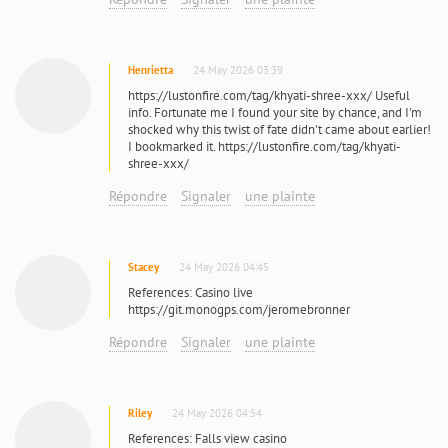
Henrietta
24 May 2026 03:39
https://lustonfire.com/tag/khyati-shree-xxx/ Useful
info. Fortunate me I found your site by chance, and I'm
shocked why this twist of fate didn't came about earlier!
I bookmarked it. https://lustonfire.com/tag/khyati-
shree-xxx/
Répondre
Signaler
une plainte
Stacey
24 May 2026 04:45
References: Casino live
https://git.monogps.com/jeromebronner
Répondre
Signaler
une plainte
Riley
24 May 2026 04:54
References: Falls view casino