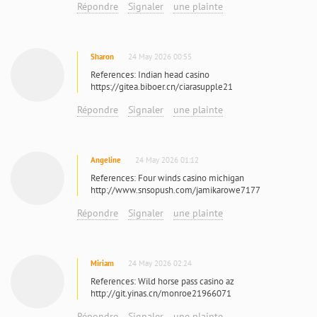
Répondre
Signaler
une plainte
Sharon
24 May 2026 00:55
References: Indian head casino
https://gitea.biboer.cn/ciarasupple21
Répondre
Signaler
une plainte
Angeline
24 May 2026 01:12
References: Four winds casino michigan
http://www.snsopush.com/jamikarowe7177
Répondre
Signaler
une plainte
Miriam
24 May 2026 02:24
References: Wild horse pass casino az
http://git.yinas.cn/monroe21966071
Répondre
Signaler
une plainte