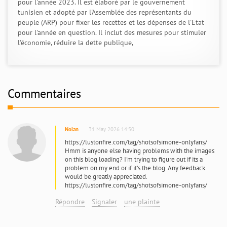
pour l'année 2023. Il est élaboré par le gouvernement
tunisien et adopté par l'Assemblée des représentants du
peuple (ARP) pour fixer les recettes et les dépenses de l'Etat
pour l'année en question. Il inclut des mesures pour stimuler
l'économie, réduire la dette publique,
Commentaires
Nolan
31 May 2026 14:50
https://lustonfire.com/tag/shotsofsimone-onlyfans/
Hmm is anyone else having problems with the images
on this blog loading? I'm trying to figure out if its a
problem on my end or if it's the blog. Any feedback
would be greatly appreciated.
https://lustonfire.com/tag/shotsofsimone-onlyfans/
Répondre
Signaler
une plainte