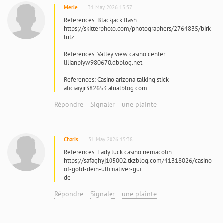
Merle
31 May 2026 15:37
References: Blackjack flash
https://skitterphoto.com/photographers/2764835/birk-
lutz
References: Valley view casino center
lilianpiyw980670.dbblog.net
References: Casino arizona talking stick
aliciaiyjr382653.atualblog.com
Répondre
Signaler
une plainte
Charis
31 May 2026 15:38
References: Lady luck casino nemacolin
https://safaghyj105002.tkzblog.com/41318026/casino-
of-gold-dein-ultimativer-gui
de
Répondre
Signaler
une plainte