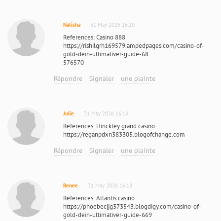
Natisha
31 May 2026 16:10
References: Casino 888
https://rishilgrh169579.ampedpages.com/casino-of-
gold-dein-ultimativer-guide-68
576570
Répondre
Signaler
une plainte
Julie
31 May 2026 16:14
References: Hinckley grand casino
https://reganpdxn383305.blogofchange.com
Répondre
Signaler
une plainte
Renee
31 May 2026 16:18
References: Atlantis casino
https://phoebecjjg373543.blogdigy.com/casino-of-
gold-dein-ultimativer-guide-669