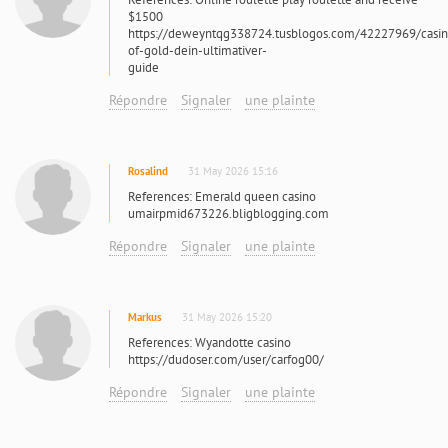
$1500
https://deweyntqg338724.tusblogos.com/42227969/casin
of-gold-dein-ultimativer-
guide
Répondre
Signaler
une plainte
Rosalind
31 May 2026 15:16
References: Emerald queen casino
umairpmid673226.bligblogging.com
Répondre
Signaler
une plainte
Markus
31 May 2026 15:20
References: Wyandotte casino
https://dudoser.com/user/carfog00/
Répondre
Signaler
une plainte