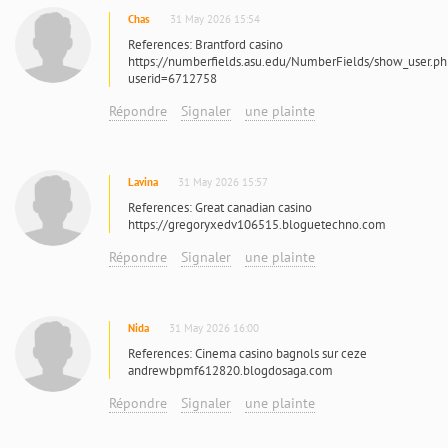
Chas
31 May 2026 15:54
References: Brantford casino
https://numberfields.asu.edu/NumberFields/show_user.p
userid=6712758
Répondre
Signaler
une plainte
Lavina
31 May 2026 15:57
References: Great canadian casino
https://gregoryxedv106515.bloguetechno.com
Répondre
Signaler
une plainte
Nida
31 May 2026 16:00
References: Cinema casino bagnols sur ceze
andrewbpmf612820.blogdosaga.com
Répondre
Signaler
une plainte