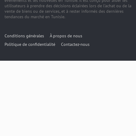
événements et les nouvelles en Tunisie. Il est conçu pour aider les
utilisateurs à prendre des décisions éclairées lors de l'achat ou de la
vente de biens ou de services, et à rester informés des dernières
tendances du marché en Tunisie.
Conditions générales
À propos de nous
Politique de confidentialité
Contactez-nous