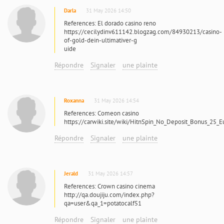
Darla
31 May 2026 14:50
References: El dorado casino reno
https://cecilydinv611142.blogzag.com/84930213/casino-
of-gold-dein-ultimativer-g
uide
Répondre
Signaler
une plainte
Roxanna
31 May 2026 14:54
References: Comeon casino
https://carwiki.site/wiki/HitnSpin_No_Deposit_Bonus_25_E
Répondre
Signaler
une plainte
Jerald
31 May 2026 14:57
References: Crown casino cinema
http://qa.doujiju.com/index.php?
qa=user&qa_1=potatocalf51
Répondre
Signaler
une plainte