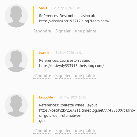
Sonja
31 May 2026 16:01
References: Best online casino uk
https://aishaozoh192217.blog2learn.com/
Répondre
Signaler
une plainte
Joanne
31 May 2026 16:01
References: Launceston casino
https://oisieydy353915.theisblog.com/
Répondre
Signaler
une plainte
Leopoldo
31 May 2026 16:08
References: Roulette wheel layout
https://cecilyzkvl167211.timeblog.net/77455509/casino-
of-gold-dein-ultimativer-
guide
Répondre
Signaler
une plainte