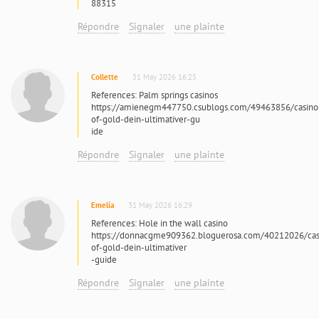
88315
Répondre
Signaler
une plainte
Collette
31 May 2026 16:25
References: Palm springs casinos
https://amienegm447750.csublogs.com/49463856/casino
of-gold-dein-ultimativer-gu
ide
Répondre
Signaler
une plainte
Emelia
31 May 2026 16:29
References: Hole in the wall casino
https://donnacgme909362.bloguerosa.com/40212026/cas
of-gold-dein-ultimativer
-guide
Répondre
Signaler
une plainte