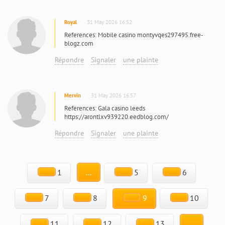
Royal
31 May 2026 16:52
References: Mobile casino montyvqes297495.free-
blogz.com
Répondre
Signaler
une plainte
Mervin
31 May 2026 16:57
References: Gala casino leeds
https://arontlxv939220.eedblog.com/
Répondre
Signaler
une plainte
1
...
5
6
7
8
9
10
11
12
13
...