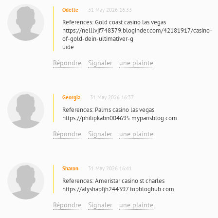
Odette
31 May 2026 16:33
References: Gold coast casino las vegas
https://nelllvjf748379.bloginder.com/42181917/casino-
of-gold-dein-ultimativer-g
uide
Répondre
Signaler
une plainte
Georgia
31 May 2026 16:37
References: Palms casino las vegas
https://philipkabn004695.myparisblog.com
Répondre
Signaler
une plainte
Sharon
31 May 2026 16:41
References: Ameristar casino st charles
https://alyshapfjh244397.topbloghub.com
Répondre
Signaler
une plainte