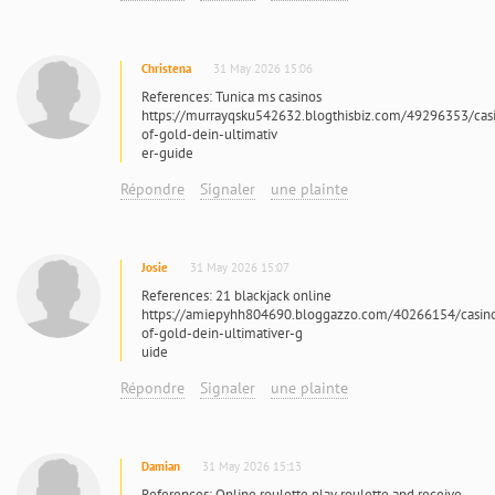
Christena
31 May 2026 15:06
References: Tunica ms casinos
https://murrayqsku542632.blogthisbiz.com/49296353/cas
of-gold-dein-ultimativ
er-guide
Répondre
Signaler
une plainte
Josie
31 May 2026 15:07
References: 21 blackjack online
https://amiepyhh804690.bloggazzo.com/40266154/casin
of-gold-dein-ultimativer-g
uide
Répondre
Signaler
une plainte
Damian
31 May 2026 15:13
References: Online roulette play roulette and receive