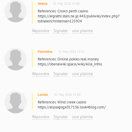
Selena
31 May 2026 15:40
References: Crown perth casino
https://argrathi.stars.ne.jp:443/pukiwiki/index.php?
tobiasenchristensen125924
Répondre
Signaler
une plainte
Florentina
31 May 2026 15:42
References: Online pokies real money
https://liberalwiki.space/wiki/Alle_Infos
Répondre
Signaler
une plainte
Lorrine
31 May 2026 15:50
References: Wind creek casino
https://alyssapsgx017136.look4blog.com/
Répondre
Signaler
une plainte