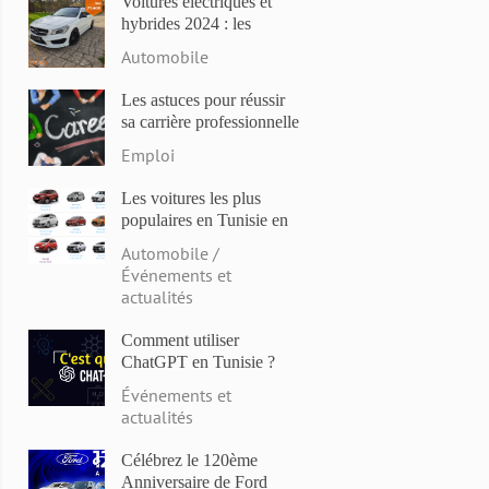
Voitures électriques et
hybrides 2024 : les
modèles les plus attendus
Automobile
et les dernières
innovations
Les astuces pour réussir
sa carrière professionnelle
en Tunisie en 2023
Emploi
Les voitures les plus
populaires en Tunisie en
2023: Comparaison des
Automobile /
prix et des caractéristiques
Événements et
actualités
Comment utiliser
ChatGPT en Tunisie ?
Événements et
actualités
Célébrez le 120ème
Anniversaire de Ford