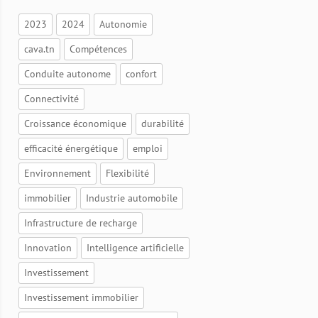
2023
2024
Autonomie
cava.tn
Compétences
Conduite autonome
confort
Connectivité
Croissance économique
durabilité
efficacité énergétique
emploi
Environnement
Flexibilité
immobilier
Industrie automobile
Infrastructure de recharge
Innovation
Intelligence artificielle
Investissement
Investissement immobilier