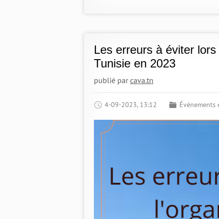
Les erreurs à éviter lor
Tunisie en 2023
publié par
cava.tn
4-09-2023, 13:12
Événements e