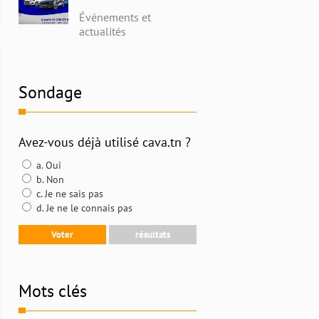
avec Alpha Ford en
Événements et
Tunisie : Profitez de
actualités
Remises Exceptionnelles
et Découvrez l'Histoire
Riche de la Marque
Sondage
Avez-vous déjà utilisé cava.tn ?
a. Oui
b. Non
c. Je ne sais pas
d. Je ne le connais pas
Mots clés