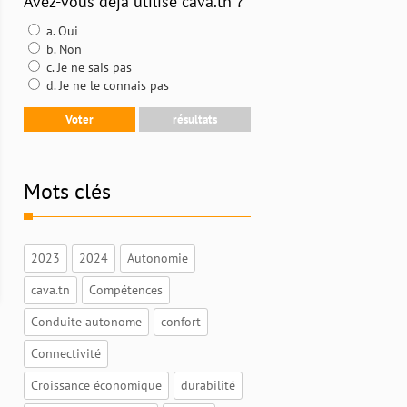
Avez-vous déjà utilisé cava.tn ?
a. Oui
b. Non
c. Je ne sais pas
d. Je ne le connais pas
Mots clés
2023
2024
Autonomie
cava.tn
Compétences
Conduite autonome
confort
Connectivité
Croissance économique
durabilité