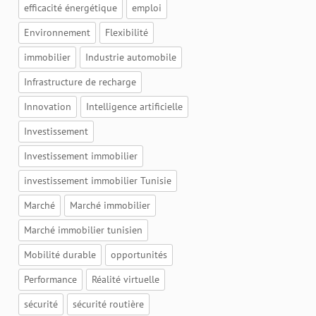
efficacité énergétique
emploi
Environnement
Flexibilité
immobilier
Industrie automobile
Infrastructure de recharge
Innovation
Intelligence artificielle
Investissement
Investissement immobilier
investissement immobilier Tunisie
Marché
Marché immobilier
Marché immobilier tunisien
Mobilité durable
opportunités
Performance
Réalité virtuelle
sécurité
sécurité routière