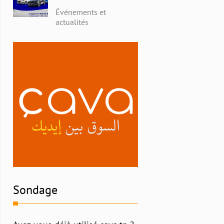
avec Alpha Ford en
Événements et
Tunisie : Profitez de
actualités
Remises Exceptionnelles
et Découvrez l'Histoire
Riche de la Marque
Sondage