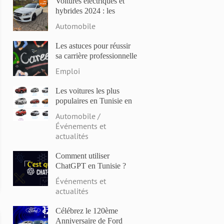
Voitures électriques et
hybrides 2024 : les
modèles les plus attendus
Automobile
et les dernières
innovations
Les astuces pour réussir
sa carrière professionnelle
en Tunisie en 2023
Emploi
Les voitures les plus
populaires en Tunisie en
2023: Comparaison des
Automobile /
prix et des caractéristiques
Événements et
actualités
Comment utiliser
ChatGPT en Tunisie ?
Événements et
actualités
Célébrez le 120ème
Anniversaire de Ford