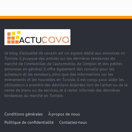
Le blog d'actualité de cava.tn est un espace dédié aux annonces en
Tunisie. Il propose des articles sur les dernières tendances du
marché de l'immobilier, de l'automobile, de l'emploi et des petites
annonces en général. Il offre également des conseils pour les
acheteurs et les vendeurs, ainsi que des informations sur les
événements et les nouvelles en Tunisie. Il est conçu pour aider les
utilisateurs à prendre des décisions éclairées lors de l'achat ou de la
vente de biens ou de services, et à rester informés des dernières
tendances du marché en Tunisie.
Conditions générales
À propos de nous
Politique de confidentialité
Contactez-nous