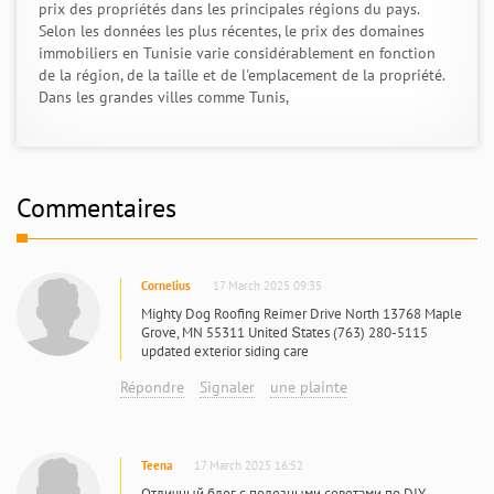
prix des propriétés dans les principales régions du pays.
Selon les données les plus récentes, le prix des domaines
immobiliers en Tunisie varie considérablement en fonction
de la région, de la taille et de l'emplacement de la propriété.
Dans les grandes villes comme Tunis,
Commentaires
Cornelius
17 March 2025 09:35
Mighty Dog Roofing Reimer Drive North 13768 Maple
Grove, MN 55311 United Տtates (763) 280-5115
updated exterior siding care
Répondre
Signaler
une plainte
Teena
17 March 2025 16:52
Отличный блог с полезными советами по DIY