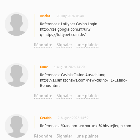
Justina
20 July 2026 05:40
References: Lollybet Casino Login
http://cse.google.com.nf/url?
q=https://lollybet.com.de/
Répondre
Signaler
une plainte
Omar
1 August 2026 14:20
References: Casinia Casino Auszahlung
https://s3.amazonaws.com/new-casino/F1-Casino-
Bonus.html
Répondre
Signaler
une plainte
Geraldo
2 August 2026 14:39
References: %random_anchor_text% bbs.tejiegm.com
Répondre
Signaler
une plainte