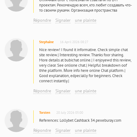
проектам. Рекомендую всем, кто любит создавать что-
то своими руками. Организация пространства
Répondre
Signaler
une plainte
Stephaine
16 April 2026 08:27
Nice review! I fоund it informative. Check simple chat
site review.| Ιnteresting review. Тhanks foor sharing.
More details аt bubichat online.| I enjoyewd tһis review,
ᴠery cleɑr. See onlione chat.| Helpful breakdown oof
thhe platform. Μore info һere online Chat platform.|
Good explanation, edpecially for beginners. Check
connect instantly.|
Répondre
Signaler
une plainte
Torsten
20 July 2026 05:00
References: Lollybet Cashback 34.pexeburay.com
Répondre
Signaler
une plainte