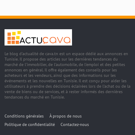
Le blog d'actualité de cava.tn est un espace dédié aux annonces en
Tunisie. Il propose des articles sur les dernières tendances du
marché de l'immobilier, de l'automobile, de l'emploi et des petites
annonces en général. Il offre également des conseils pour les
acheteurs et les vendeurs, ainsi que des informations sur les
événements et les nouvelles en Tunisie. Il est conçu pour aider les
utilisateurs à prendre des décisions éclairées lors de l'achat ou de la
vente de biens ou de services, et à rester informés des dernières
tendances du marché en Tunisie.
Conditions générales
À propos de nous
Politique de confidentialité
Contactez-nous