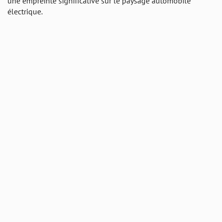
une empreinte significative sur le paysage automobile
électrique.