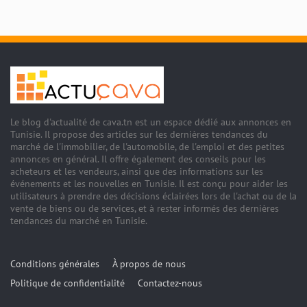
Le blog d'actualité de cava.tn est un espace dédié aux annonces en
Tunisie. Il propose des articles sur les dernières tendances du
marché de l'immobilier, de l'automobile, de l'emploi et des petites
annonces en général. Il offre également des conseils pour les
acheteurs et les vendeurs, ainsi que des informations sur les
événements et les nouvelles en Tunisie. Il est conçu pour aider les
utilisateurs à prendre des décisions éclairées lors de l'achat ou de la
vente de biens ou de services, et à rester informés des dernières
tendances du marché en Tunisie.
Conditions générales
À propos de nous
Politique de confidentialité
Contactez-nous