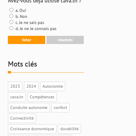
Avez-vous déjà utilisé cava.tn ?
a. Oui
b. Non
c. Je ne sais pas
d. Je ne le connais pas
Mots clés
2023
2024
Autonomie
cava.tn
Compétences
Conduite autonome
confort
Connectivité
Croissance économique
durabilité