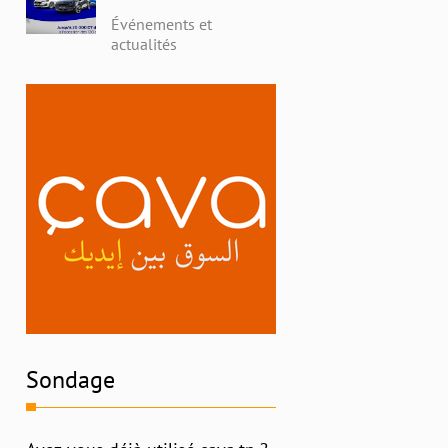
avec Alpha Ford en
Événements et
Tunisie : Profitez de
actualités
Remises Exceptionnelles
et Découvrez l'Histoire
Riche de la Marque
Sondage