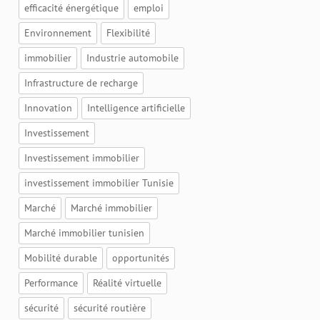
efficacité énergétique
emploi
Environnement
Flexibilité
immobilier
Industrie automobile
Infrastructure de recharge
Innovation
Intelligence artificielle
Investissement
Investissement immobilier
investissement immobilier Tunisie
Marché
Marché immobilier
Marché immobilier tunisien
Mobilité durable
opportunités
Performance
Réalité virtuelle
sécurité
sécurité routière