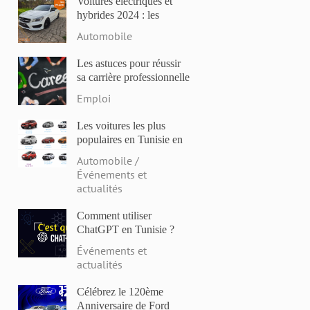
Voitures électriques et
hybrides 2024 : les
modèles les plus attendus
Automobile
et les dernières
innovations
Les astuces pour réussir
sa carrière professionnelle
en Tunisie en 2023
Emploi
Les voitures les plus
populaires en Tunisie en
2023: Comparaison des
Automobile /
prix et des caractéristiques
Événements et
actualités
Comment utiliser
ChatGPT en Tunisie ?
Événements et
actualités
Célébrez le 120ème
Anniversaire de Ford