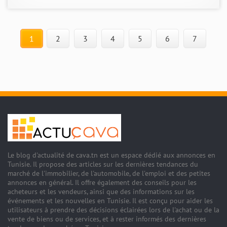
1
2
3
4
5
6
7
Le blog d'actualité de cava.tn est un espace dédié aux annonces en
Tunisie. Il propose des articles sur les dernières tendances du
marché de l'immobilier, de l'automobile, de l'emploi et des petites
annonces en général. Il offre également des conseils pour les
acheteurs et les vendeurs, ainsi que des informations sur les
événements et les nouvelles en Tunisie. Il est conçu pour aider les
utilisateurs à prendre des décisions éclairées lors de l'achat ou de la
vente de biens ou de services, et à rester informés des dernières