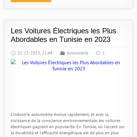
Les Voitures Électriques les Plus
Abordables en Tunisie en 2023
21-12-2023, 11:48
Automobile
1
L'industrie automobile évolue rapidement, et avec la
croissance de la conscience environnementale, les voitures
électriques gagnent en popularité. En Tunisie, où l'accent sur
la durabilité et l'efficacité énergétique est de plus en plus