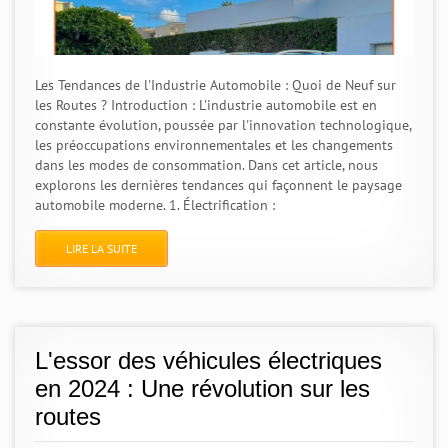
Les Tendances de l'Industrie Automobile : Quoi de Neuf sur
les Routes ? Introduction : L'industrie automobile est en
constante évolution, poussée par l'innovation technologique,
les préoccupations environnementales et les changements
dans les modes de consommation. Dans cet article, nous
explorons les dernières tendances qui façonnent le paysage
automobile moderne. 1. Électrification :
LIRE LA SUITE
L'essor des véhicules électriques
en 2024 : Une révolution sur les
routes