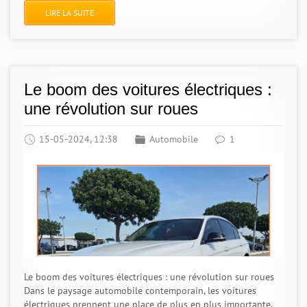
LIRE LA SUITE
Le boom des voitures électriques :
une révolution sur roues
15-05-2024, 12:38
Automobile
1
Le boom des voitures électriques : une révolution sur roues
Dans le paysage automobile contemporain, les voitures
électriques prennent une place de plus en plus importante.