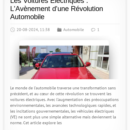
Les Voitures Électriques :
L'Avènement d'une Révolution
Automobile
20-08-2024, 11:38
Automobile
1
Le monde de l'automobile traverse une transformation sans
précédent, et au cœur de cette révolution se trouvent les
voitures électriques. Avec l'augmentation des préoccupations
environnementales, les avancées technologiques rapides, et
les incitations gouvernementales, les véhicules électriques
(VE) ne sont plus une simple alternative mais deviennent la
norme. Cet article explore les