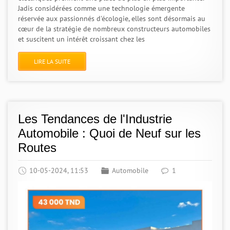
Jadis considérées comme une technologie émergente
réservée aux passionnés d'écologie, elles sont désormais au
cœur de la stratégie de nombreux constructeurs automobiles
et suscitent un intérêt croissant chez les
LIRE LA SUITE
Les Tendances de l'Industrie
Automobile : Quoi de Neuf sur les
Routes
10-05-2024, 11:53
Automobile
1