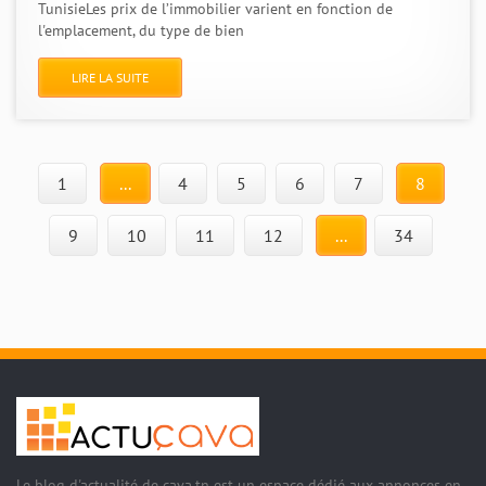
TunisieLes prix de l’immobilier varient en fonction de
l'emplacement, du type de bien
LIRE LA SUITE
1
...
4
5
6
7
8
9
10
11
12
...
34
Le blog d'actualité de cava.tn est un espace dédié aux annonces en