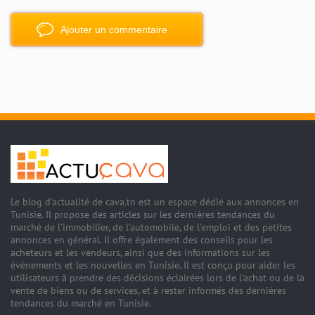
Ajouter un commentaire
Le blog d'actualité de cava.tn est un espace dédié aux annonces en
Tunisie. Il propose des articles sur les dernières tendances du
marché de l'immobilier, de l'automobile, de l'emploi et des petites
annonces en général. Il offre également des conseils pour les
acheteurs et les vendeurs, ainsi que des informations sur les
événements et les nouvelles en Tunisie. Il est conçu pour aider les
utilisateurs à prendre des décisions éclairées lors de l'achat ou de la
vente de biens ou de services, et à rester informés des dernières
tendances du marché en Tunisie.