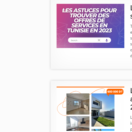
e
s
d