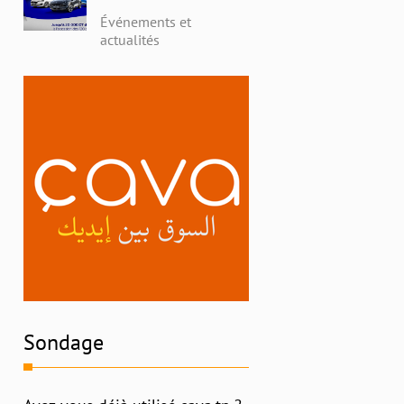
avec Alpha Ford en
Événements et
Tunisie : Profitez de
actualités
Remises Exceptionnelles
et Découvrez l'Histoire
Riche de la Marque
Sondage