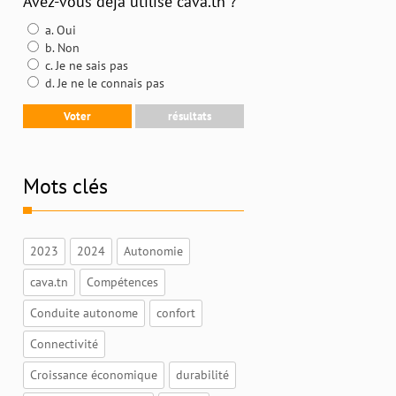
Avez-vous déjà utilisé cava.tn ?
a. Oui
b. Non
c. Je ne sais pas
d. Je ne le connais pas
Mots clés
2023
2024
Autonomie
cava.tn
Compétences
Conduite autonome
confort
Connectivité
Croissance économique
durabilité