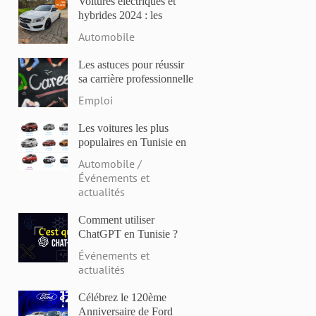
Voitures électriques et
hybrides 2024 : les
modèles les plus attendus
Automobile
et les dernières
innovations
Les astuces pour réussir
sa carrière professionnelle
en Tunisie en 2023
Emploi
Les voitures les plus
populaires en Tunisie en
2023: Comparaison des
Automobile /
prix et des caractéristiques
Événements et
actualités
Comment utiliser
ChatGPT en Tunisie ?
Événements et
actualités
Célébrez le 120ème
Anniversaire de Ford