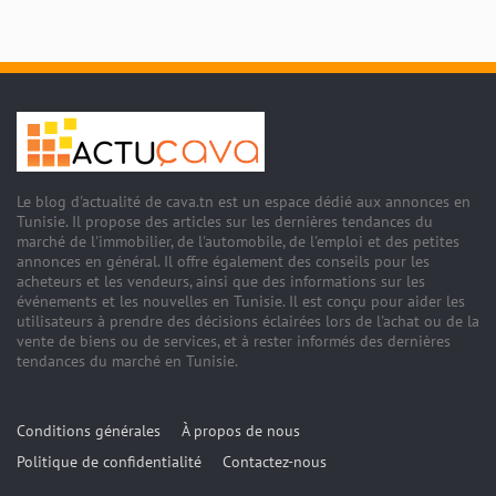
Le blog d'actualité de cava.tn est un espace dédié aux annonces en
Tunisie. Il propose des articles sur les dernières tendances du
marché de l'immobilier, de l'automobile, de l'emploi et des petites
annonces en général. Il offre également des conseils pour les
acheteurs et les vendeurs, ainsi que des informations sur les
événements et les nouvelles en Tunisie. Il est conçu pour aider les
utilisateurs à prendre des décisions éclairées lors de l'achat ou de la
vente de biens ou de services, et à rester informés des dernières
tendances du marché en Tunisie.
Conditions générales
À propos de nous
Politique de confidentialité
Contactez-nous