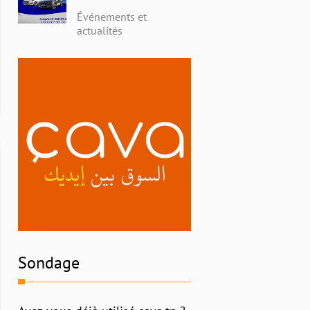
avec Alpha Ford en
Événements et
Tunisie : Profitez de
actualités
Remises Exceptionnelles
et Découvrez l'Histoire
Riche de la Marque
Sondage