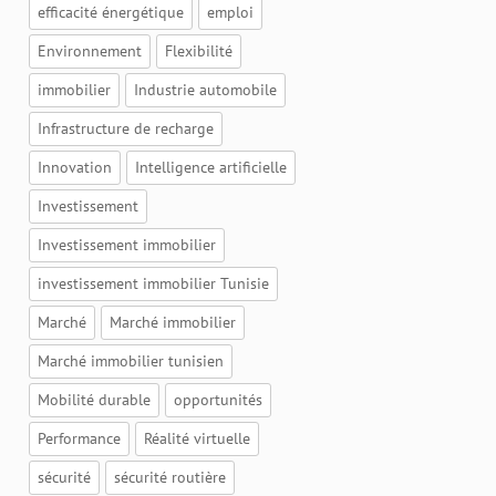
efficacité énergétique
emploi
Environnement
Flexibilité
immobilier
Industrie automobile
Infrastructure de recharge
Innovation
Intelligence artificielle
Investissement
Investissement immobilier
investissement immobilier Tunisie
Marché
Marché immobilier
Marché immobilier tunisien
Mobilité durable
opportunités
Performance
Réalité virtuelle
sécurité
sécurité routière