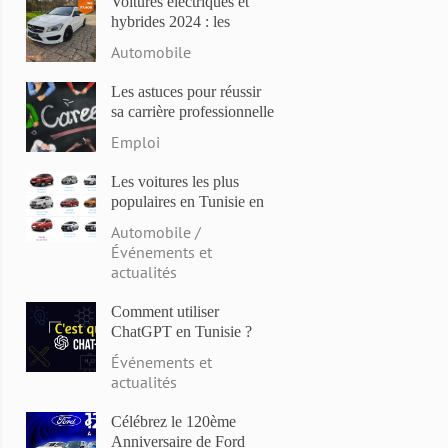
Voitures électriques et
hybrides 2024 : les
modèles les plus attendus
Automobile
et les dernières
innovations
Les astuces pour réussir
sa carrière professionnelle
en Tunisie en 2023
Emploi
Les voitures les plus
populaires en Tunisie en
2023: Comparaison des
Automobile /
prix et des caractéristiques
Événements et
actualités
Comment utiliser
ChatGPT en Tunisie ?
Événements et
actualités
Célébrez le 120ème
Anniversaire de Ford