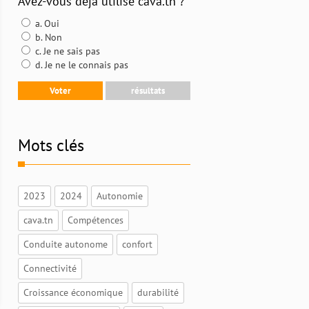
Avez-vous déjà utilisé cava.tn ?
a. Oui
b. Non
c. Je ne sais pas
d. Je ne le connais pas
Mots clés
2023
2024
Autonomie
cava.tn
Compétences
Conduite autonome
confort
Connectivité
Croissance économique
durabilité