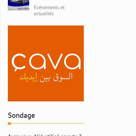
avec Alpha Ford en
Événements et
Tunisie : Profitez de
actualités
Remises Exceptionnelles
et Découvrez l'Histoire
Riche de la Marque
Sondage