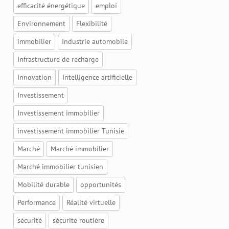
efficacité énergétique
emploi
Environnement
Flexibilité
immobilier
Industrie automobile
Infrastructure de recharge
Innovation
Intelligence artificielle
Investissement
Investissement immobilier
investissement immobilier Tunisie
Marché
Marché immobilier
Marché immobilier tunisien
Mobilité durable
opportunités
Performance
Réalité virtuelle
sécurité
sécurité routière