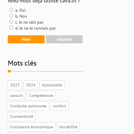
Avez-vous déjà utilisé cava.tn ?
a. Oui
b. Non
c. Je ne sais pas
d. Je ne le connais pas
Mots clés
2023
2024
Autonomie
cava.tn
Compétences
Conduite autonome
confort
Connectivité
Croissance économique
durabilité