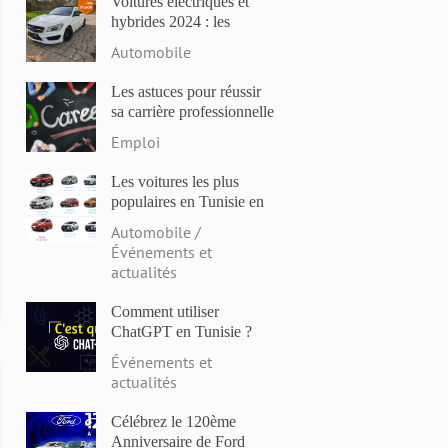
Voitures électriques et
hybrides 2024 : les
modèles les plus attendus
Automobile
et les dernières
innovations
Les astuces pour réussir
sa carrière professionnelle
en Tunisie en 2023
Emploi
Les voitures les plus
populaires en Tunisie en
2023: Comparaison des
Automobile /
prix et des caractéristiques
Événements et
actualités
Comment utiliser
ChatGPT en Tunisie ?
Événements et
actualités
Célébrez le 120ème
Anniversaire de Ford