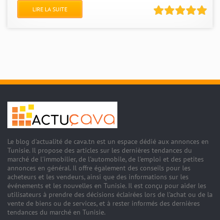
LIRE LA SUITE
Le blog d'actualité de cava.tn est un espace dédié aux annonces en
Tunisie. Il propose des articles sur les dernières tendances du
marché de l'immobilier, de l'automobile, de l'emploi et des petites
annonces en général. Il offre également des conseils pour les
acheteurs et les vendeurs, ainsi que des informations sur les
événements et les nouvelles en Tunisie. Il est conçu pour aider les
utilisateurs à prendre des décisions éclairées lors de l'achat ou de la
vente de biens ou de services, et à rester informés des dernières
tendances du marché en Tunisie.