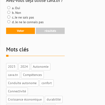
Avez-vous déjà utilisé cava.tn ?
a. Oui
b. Non
c. Je ne sais pas
d. Je ne le connais pas
Mots clés
2023
2024
Autonomie
cava.tn
Compétences
Conduite autonome
confort
Connectivité
Croissance économique
durabilité