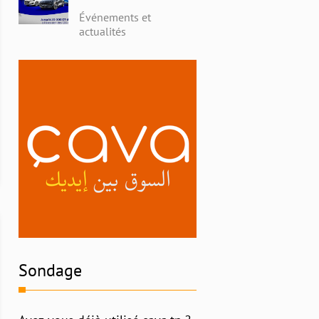
avec Alpha Ford en
Événements et
Tunisie : Profitez de
actualités
Remises Exceptionnelles
et Découvrez l'Histoire
Riche de la Marque
Sondage