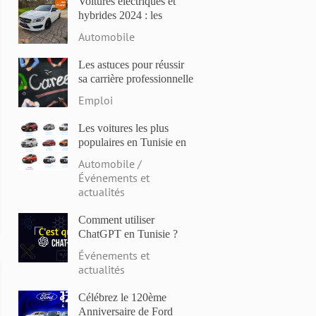
Voitures électriques et
hybrides 2024 : les
modèles les plus attendus
Automobile
et les dernières
innovations
Les astuces pour réussir
sa carrière professionnelle
en Tunisie en 2023
Emploi
Les voitures les plus
populaires en Tunisie en
2023: Comparaison des
Automobile /
prix et des caractéristiques
Événements et
actualités
Comment utiliser
ChatGPT en Tunisie ?
Événements et
actualités
Célébrez le 120ème
Anniversaire de Ford