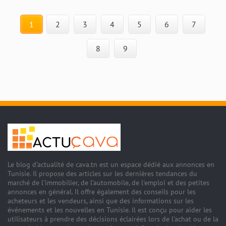
1
2
3
4
5
6
7
8
9
Le blog d'actualité de cava.tn est un espace dédié aux annonces en
Tunisie. Il propose des articles sur les dernières tendances du
marché de l'immobilier, de l'automobile, de l'emploi et des petites
annonces en général. Il offre également des conseils pour les
acheteurs et les vendeurs, ainsi que des informations sur les
événements et les nouvelles en Tunisie. Il est conçu pour aider les
utilisateurs à prendre des décisions éclairées lors de l'achat ou de la