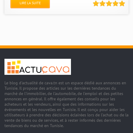
LIRE LA SUITE
Le blog d'actualité de cava.tn est un espace dédié aux annonces en
Tunisie. Il propose des articles sur les dernières tendances du
marché de l'immobilier, de l'automobile, de l'emploi et des petites
annonces en général. Il offre également des conseils pour les
acheteurs et les vendeurs, ainsi que des informations sur les
événements et les nouvelles en Tunisie. Il est conçu pour aider les
utilisateurs à prendre des décisions éclairées lors de l'achat ou de la
vente de biens ou de services, et à rester informés des dernières
tendances du marché en Tunisie.