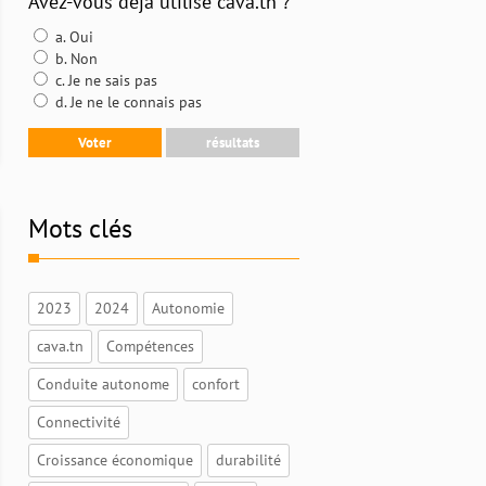
Avez-vous déjà utilisé cava.tn ?
a. Oui
b. Non
c. Je ne sais pas
d. Je ne le connais pas
Mots clés
2023
2024
Autonomie
cava.tn
Compétences
Conduite autonome
confort
Connectivité
Croissance économique
durabilité