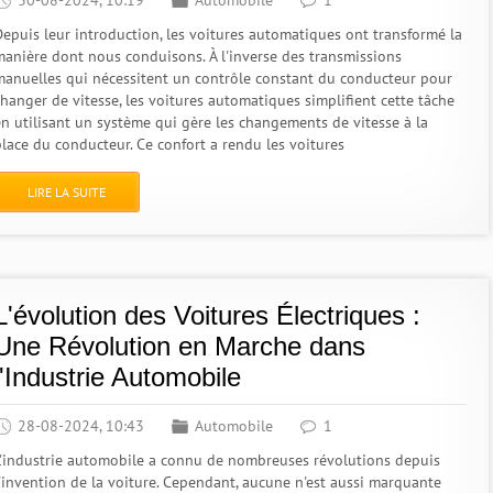
30-08-2024, 10:19
Automobile
1
Depuis leur introduction, les voitures automatiques ont transformé la
manière dont nous conduisons. À l'inverse des transmissions
manuelles qui nécessitent un contrôle constant du conducteur pour
changer de vitesse, les voitures automatiques simplifient cette tâche
en utilisant un système qui gère les changements de vitesse à la
place du conducteur. Ce confort a rendu les voitures
LIRE LA SUITE
L'évolution des Voitures Électriques :
Une Révolution en Marche dans
l'Industrie Automobile
28-08-2024, 10:43
Automobile
1
L'industrie automobile a connu de nombreuses révolutions depuis
l'invention de la voiture. Cependant, aucune n'est aussi marquante