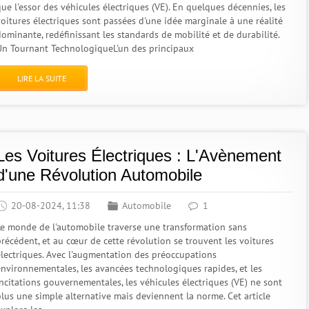
ue l'essor des véhicules électriques (VE). En quelques décennies, les
voitures électriques sont passées d'une idée marginale à une réalité
dominante, redéfinissant les standards de mobilité et de durabilité.
Un Tournant TechnologiqueL'un des principaux
LIRE LA SUITE
Les Voitures Électriques : L'Avènement
d'une Révolution Automobile
20-08-2024, 11:38
Automobile
1
Le monde de l'automobile traverse une transformation sans
précédent, et au cœur de cette révolution se trouvent les voitures
électriques. Avec l'augmentation des préoccupations
environnementales, les avancées technologiques rapides, et les
incitations gouvernementales, les véhicules électriques (VE) ne sont
plus une simple alternative mais deviennent la norme. Cet article