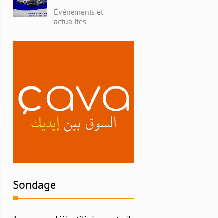
avec Alpha Ford en
Événements et
Tunisie : Profitez de
actualités
Remises Exceptionnelles
et Découvrez l'Histoire
Riche de la Marque
Sondage