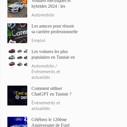
Voitures électriques et
hybrides 2024 : les
modèles les plus attendus
Automobile
et les dernières
innovations
Les astuces pour réussir
sa carrière professionnelle
en Tunisie en 2023
Emploi
Les voitures les plus
populaires en Tunisie en
2023: Comparaison des
Automobile /
prix et des caractéristiques
Événements et
actualités
Comment utiliser
ChatGPT en Tunisie ?
Événements et
actualités
Célébrez le 120ème
Anniversaire de Ford