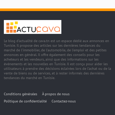
Le blog d'actualité de cava.tn est un espace dédié aux annonces en
Tunisie. Il propose des articles sur les dernières tendances du
marché de l'immobilier, de l'automobile, de l'emploi et des petites
annonces en général. Il offre également des conseils pour les
acheteurs et les vendeurs, ainsi que des informations sur les
événements et les nouvelles en Tunisie. Il est conçu pour aider les
utilisateurs à prendre des décisions éclairées lors de l'achat ou de la
vente de biens ou de services, et à rester informés des dernières
tendances du marché en Tunisie.
Conditions générales
À propos de nous
Politique de confidentialité
Contactez-nous