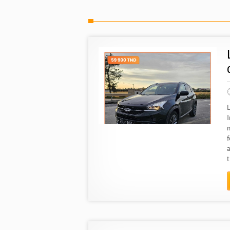
m
f
t