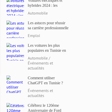
Voitures électriques et
hybrides 2024 : les
modèles les plus attendus
Automobile
et les dernières
innovations
Les astuces pour réussir
sa carrière professionnelle
en Tunisie en 2023
Emploi
Les voitures les plus
populaires en Tunisie en
2023: Comparaison des
Automobile /
prix et des caractéristiques
Événements et
actualités
Comment utiliser
ChatGPT en Tunisie ?
Événements et
actualités
Célébrez le 120ème
Anniversaire de Ford