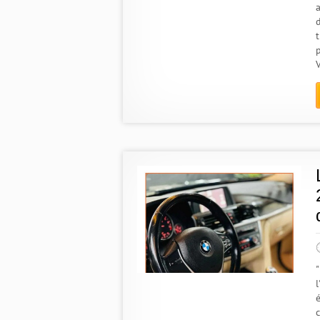
a
l
é