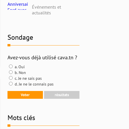
avec Alpha Ford en
Événements et
Tunisie : Profitez de
actualités
Remises Exceptionnelles
et Découvrez l'Histoire
Riche de la Marque
Sondage
Avez-vous déjà utilisé cava.tn ?
a. Oui
b. Non
c. Je ne sais pas
d. Je ne le connais pas
Mots clés