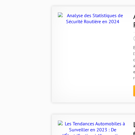
l
a
r