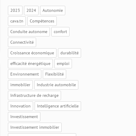
2023
2024
Autonomie
cava.tn
Compétences
Conduite autonome
confort
Connectivité
Croissance économique
durabilité
efficacité énergétique
emploi
Environnement
Flexibilité
immobilier
Industrie automobile
Infrastructure de recharge
Innovation
Intelligence artificielle
Investissement
Investissement immobilier