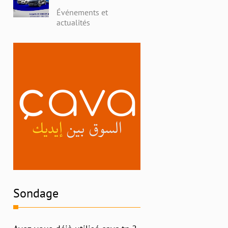
avec Alpha Ford en
Événements et
Tunisie : Profitez de
actualités
Remises Exceptionnelles
et Découvrez l'Histoire
Riche de la Marque
Sondage