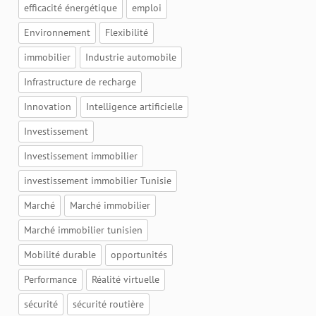
efficacité énergétique
emploi
Environnement
Flexibilité
immobilier
Industrie automobile
Infrastructure de recharge
Innovation
Intelligence artificielle
Investissement
Investissement immobilier
investissement immobilier Tunisie
Marché
Marché immobilier
Marché immobilier tunisien
Mobilité durable
opportunités
Performance
Réalité virtuelle
sécurité
sécurité routière