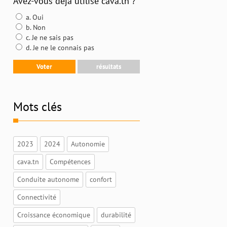
Avez-vous déjà utilisé cava.tn ?
a. Oui
b. Non
c. Je ne sais pas
d. Je ne le connais pas
Mots clés
2023
2024
Autonomie
cava.tn
Compétences
Conduite autonome
confort
Connectivité
Croissance économique
durabilité