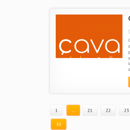
p
y
l
d
1
...
21
22
23
30