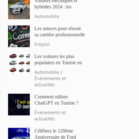
Voitures électriques et
hybrides 2024 : les
modèles les plus attendus
Automobile
et les dernières
innovations
Les astuces pour réussir
sa carrière professionnelle
en Tunisie en 2023
Emploi
Les voitures les plus
populaires en Tunisie en
2023: Comparaison des
Automobile /
prix et des caractéristiques
Événements et
actualités
Comment utiliser
ChatGPT en Tunisie ?
Événements et
actualités
Célébrez le 120ème
Anniversaire de Ford