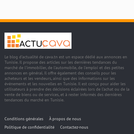
Le blog d'actualité de cava.tn est un espace dédié aux annonces en
Tunisie. Il propose des articles sur les dernières tendances du
marché de l'immobilier, de l'automobile, de l'emploi et des petites
annonces en général. Il offre également des conseils pour les
acheteurs et les vendeurs, ainsi que des informations sur les
événements et les nouvelles en Tunisie. Il est conçu pour aider les
utilisateurs à prendre des décisions éclairées lors de l'achat ou de la
vente de biens ou de services, et à rester informés des dernières
tendances du marché en Tunisie.
Conditions générales
À propos de nous
Politique de confidentialité
Contactez-nous