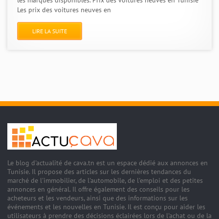
les marques disponibles. Prix des voitures neuves en Tunisie
Les prix des voitures neuves en
LIRE LA SUITE
Le blog d'actualité de cava.tn est un espace dédié aux annonces en
Tunisie. Il propose des articles sur les dernières tendances du
marché de l'immobilier, de l'automobile, de l'emploi et des petites
annonces en général. Il offre également des conseils pour les
acheteurs et les vendeurs, ainsi que des informations sur les
événements et les nouvelles en Tunisie. Il est conçu pour aider les
utilisateurs à prendre des décisions éclairées lors de l'achat ou de la