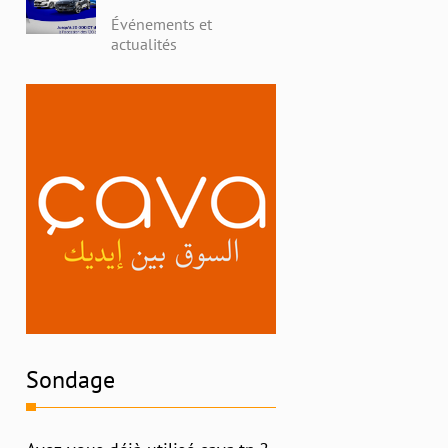
avec Alpha Ford en
Événements et
Tunisie : Profitez de
actualités
Remises Exceptionnelles
et Découvrez l'Histoire
Riche de la Marque
Sondage