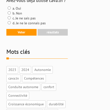
Avez-vous déjà utilisé cava.tn ?
a. Oui
b. Non
c. Je ne sais pas
d. Je ne le connais pas
Mots clés
2023
2024
Autonomie
cava.tn
Compétences
Conduite autonome
confort
Connectivité
Croissance économique
durabilité