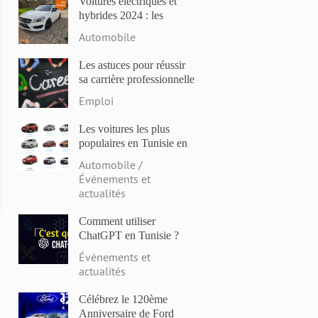
Voitures électriques et
hybrides 2024 : les
modèles les plus attendus
Automobile
et les dernières
innovations
Les astuces pour réussir
sa carrière professionnelle
en Tunisie en 2023
Emploi
Les voitures les plus
populaires en Tunisie en
2023: Comparaison des
Automobile /
prix et des caractéristiques
Événements et
actualités
Comment utiliser
ChatGPT en Tunisie ?
Événements et
actualités
Célébrez le 120ème
Anniversaire de Ford