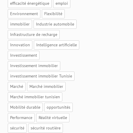
efficacité énergétique
emploi
Environnement
Flexibilité
immobilier
Industrie automobile
Infrastructure de recharge
Innovation
Intelligence artificielle
Investissement
Investissement immobilier
investissement immobilier Tunisie
Marché
Marché immobilier
Marché immobilier tunisien
Mobilité durable
opportunités
Performance
Réalité virtuelle
sécurité
sécurité routière