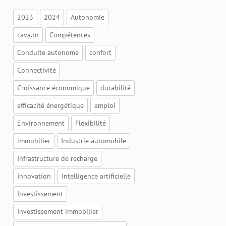
2023
2024
Autonomie
cava.tn
Compétences
Conduite autonome
confort
Connectivité
Croissance économique
durabilité
efficacité énergétique
emploi
Environnement
Flexibilité
immobilier
Industrie automobile
Infrastructure de recharge
Innovation
Intelligence artificielle
Investissement
Investissement immobilier