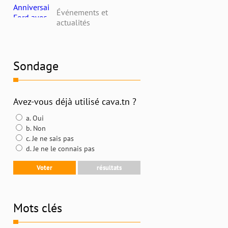
avec Alpha Ford en
Événements et
Tunisie : Profitez de
actualités
Remises Exceptionnelles
et Découvrez l'Histoire
Riche de la Marque
Sondage
Avez-vous déjà utilisé cava.tn ?
a. Oui
b. Non
c. Je ne sais pas
d. Je ne le connais pas
Mots clés