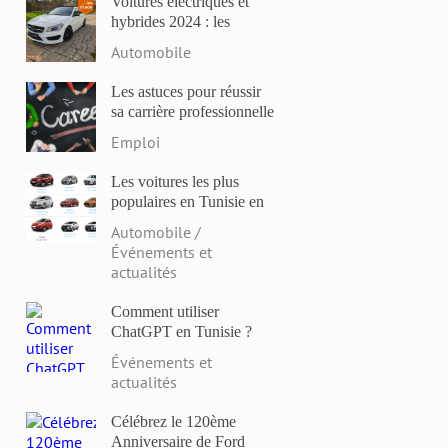
Voitures électriques et
hybrides 2024 : les
modèles les plus attendus
Automobile
et les dernières
innovations
Les astuces pour réussir
sa carrière professionnelle
en Tunisie en 2023
Emploi
Les voitures les plus
populaires en Tunisie en
2023: Comparaison des
Automobile /
prix et des caractéristiques
Événements et
actualités
Comment utiliser
ChatGPT en Tunisie ?
Événements et
actualités
Célébrez le 120ème
Anniversaire de Ford