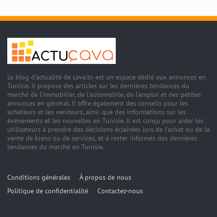
Le blog d'actualité de cava.tn est un espace dédié aux annonces en
Tunisie. Il propose des articles sur les dernières tendances du
marché de l'immobilier, de l'automobile, de l'emploi et des petites
annonces en général. Il offre également des conseils pour les
acheteurs et les vendeurs, ainsi que des informations sur les
événements et les nouvelles en Tunisie. Il est conçu pour aider les
utilisateurs à prendre des décisions éclairées lors de l'achat ou de la
vente de biens ou de services, et à rester informés des dernières
tendances du marché en Tunisie.
Conditions générales
À propos de nous
Politique de confidentialité
Contactez-nous