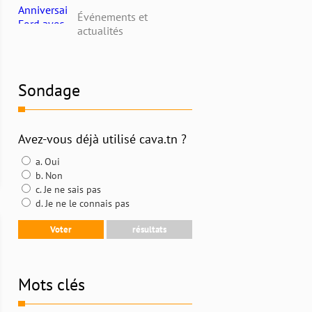
avec Alpha Ford en
Événements et
Tunisie : Profitez de
actualités
Remises Exceptionnelles
et Découvrez l'Histoire
Riche de la Marque
Sondage
Avez-vous déjà utilisé cava.tn ?
a. Oui
b. Non
c. Je ne sais pas
d. Je ne le connais pas
Mots clés