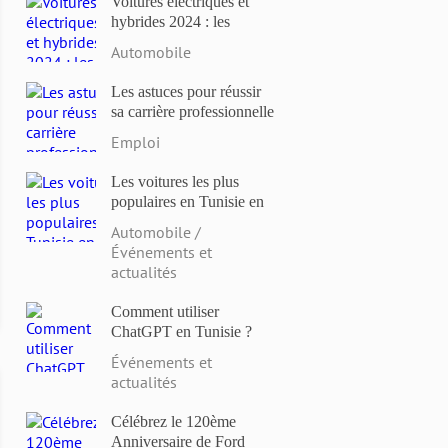
Voitures électriques et
hybrides 2024 : les
modèles les plus attendus
Automobile
et les dernières
innovations
Les astuces pour réussir
sa carrière professionnelle
en Tunisie en 2023
Emploi
Les voitures les plus
populaires en Tunisie en
2023: Comparaison des
Automobile /
prix et des caractéristiques
Événements et
actualités
Comment utiliser
ChatGPT en Tunisie ?
Événements et
actualités
Célébrez le 120ème
Anniversaire de Ford