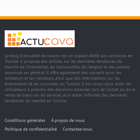
Le blog d'actualité de cava.tn est un espace dédié aux annonces en
Tunisie. Il propose des articles sur les dernières tendances du
marché de l'immobilier, de l'automobile, de l'emploi et des petites
annonces en général. Il offre également des conseils pour les
acheteurs et les vendeurs, ainsi que des informations sur les
événements et les nouvelles en Tunisie. Il est conçu pour aider les
utilisateurs à prendre des décisions éclairées lors de l'achat ou de la
vente de biens ou de services, et à rester informés des dernières
tendances du marché en Tunisie.
Conditions générales
À propos de nous
Politique de confidentialité
Contactez-nous