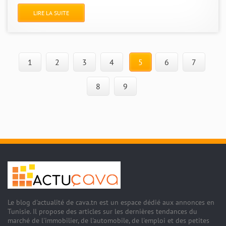
LIRE LA SUITE
1
2
3
4
5
6
7
8
9
Le blog d'actualité de cava.tn est un espace dédié aux annonces en
Tunisie. Il propose des articles sur les dernières tendances du
marché de l'immobilier, de l'automobile, de l'emploi et des petites